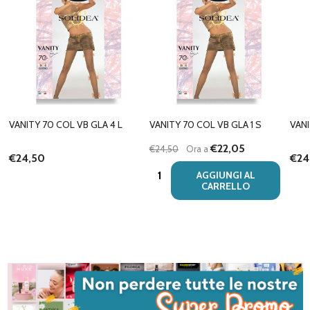
VANITY 70 COL VB GLA 4 L
VANITY 70 COL VB GLA 1 S
VANI
€22,05
€24,50
Ora a
€24,50
€24
Quantità:
AGGIUNGI AL
CARRELLO