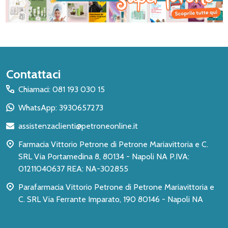
Inizio
Contattaci
del
Chiamaci: 081 193 030 15
piè
WhatsApp: 3930657273
di
assistenzaclienti@petroneonline.it
pagina
Farmacia Vittorio Petrone di Petrone Mariavittoria e C.
SRL Via Portamedina 8, 80134 - Napoli NA P.IVA:
01211040637 REA: NA-302855
Parafarmacia Vittorio Petrone di Petrone Mariavittoria e
C. SRL Via Ferrante Imparato, 190 80146 - Napoli NA