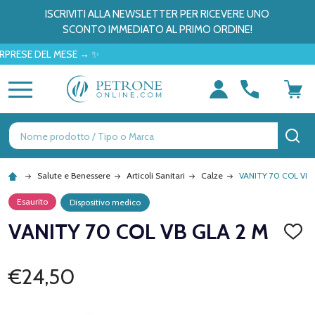
ISCRIVITI ALLA NEWSLETTER PER RICEVERE UNO
SCONTO IMMEDIATO AL PRIMO ORDINE!
E DEL MESE → ✨
MENU
Ricerca
CE
Salute e Benessere
Articoli Sanitari
Calze
VANITY 70 COL VB 
Esaurito
Dispositivo medico
VANITY 70 COL VB GLA 2 M
AGGI
ALLA
LISTA
DEI
€24,50
DESID