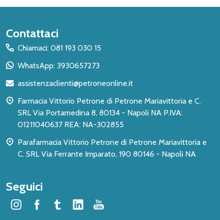
Inizio
Contattaci
del
Chiamaci: 081 193 030 15
piè
WhatsApp: 3930657273
di
assistenzaclienti@petroneonline.it
pagina
Farmacia Vittorio Petrone di Petrone Mariavittoria e C.
SRL Via Portamedina 8, 80134 - Napoli NA P.IVA:
01211040637 REA: NA-302855
Parafarmacia Vittorio Petrone di Petrone Mariavittoria e
C. SRL Via Ferrante Imparato, 190 80146 - Napoli NA
Seguici