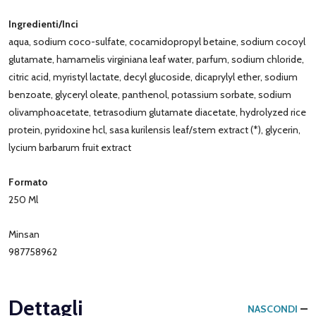
Ingredienti/Inci
aqua, sodium coco-sulfate, cocamidopropyl betaine, sodium cocoyl
glutamate, hamamelis virginiana leaf water, parfum, sodium chloride,
citric acid, myristyl lactate, decyl glucoside, dicaprylyl ether, sodium
benzoate, glyceryl oleate, panthenol, potassium sorbate, sodium
olivamphoacetate, tetrasodium glutamate diacetate, hydrolyzed rice
protein, pyridoxine hcl, sasa kurilensis leaf/stem extract (*), glycerin,
lycium barbarum fruit extract
Formato
250 Ml
Minsan
987758962
Dettagli
NASCONDI