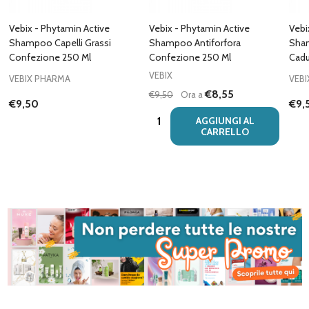
Vebix - Phytamin Active
Vebix - Phytamin Active
Vebi
Shampoo Capelli Grassi
Shampoo Antiforfora
Sha
Confezione 250 Ml
Confezione 250 Ml
Cadu
VEBIX
VEBIX PHARMA
VEB
€8,55
€9,50
Ora a
€9,50
€9,
Quantità:
AGGIUNGI AL
CARRELLO