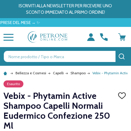
ISCRIVITI ALLA NEWSLETTER PER RICEVERE UNO
SCONTO IMMEDIATO AL PRIMO ORDINE!
 DEL MESE → ✨
MENU
Ricerca
CE
Bellezza e Cosmesi
Capelli
Shampoo
Vebix - Phytamin Activ
Esaurito
Vebix - Phytamin Active
AGGI
ALLA
Shampoo Capelli Normali
LISTA
DEI
Eudermico Confezione 250
DESID
Ml