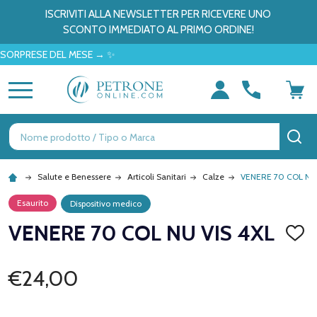
ISCRIVITI ALLA NEWSLETTER PER RICEVERE UNO
SCONTO IMMEDIATO AL PRIMO ORDINE!
RESE DEL MESE → ✨
MENU
Ricerca
CE
Salute e Benessere
Articoli Sanitari
Calze
VENERE 70 COL NU 
Esaurito
Dispositivo medico
VENERE 70 COL NU VIS 4XL
AGGI
ALLA
LISTA
DEI
€24,00
DESID