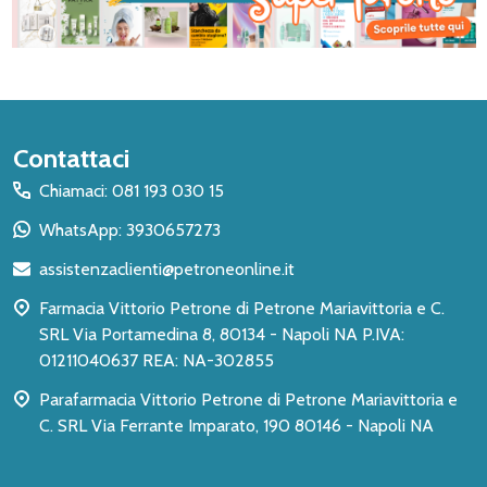
Inizio
Contattaci
del
Chiamaci: 081 193 030 15
piè
WhatsApp: 3930657273
di
assistenzaclienti@petroneonline.it
pagina
Farmacia Vittorio Petrone di Petrone Mariavittoria e C.
SRL Via Portamedina 8, 80134 - Napoli NA P.IVA:
01211040637 REA: NA-302855
Parafarmacia Vittorio Petrone di Petrone Mariavittoria e
C. SRL Via Ferrante Imparato, 190 80146 - Napoli NA