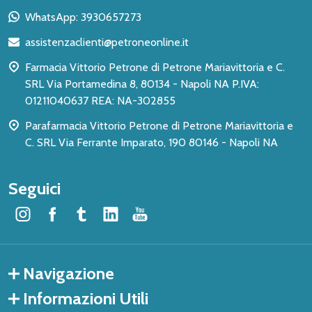
piè
WhatsApp: 3930657273
di
assistenzaclienti@petroneonline.it
pagina
Farmacia Vittorio Petrone di Petrone Mariavittoria e C.
SRL Via Portamedina 8, 80134 - Napoli NA P.IVA:
01211040637 REA: NA-302855
Parafarmacia Vittorio Petrone di Petrone Mariavittoria e
C. SRL Via Ferrante Imparato, 190 80146 - Napoli NA
Seguici
Navigazione
Informazioni Utili