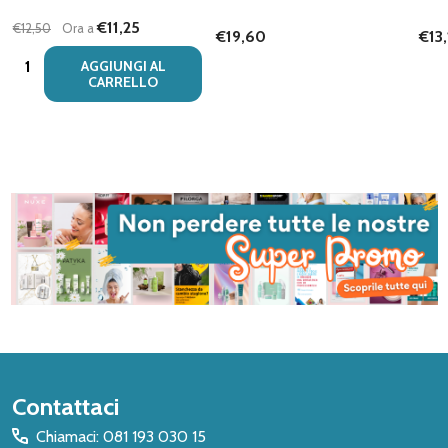
€11,25
€12,50
Ora a
€19,60
€13
Quantità:
AGGIUNGI AL
CARRELLO
Inizio
Contattaci
del
Chiamaci: 081 193 030 15