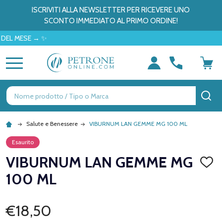
ISCRIVITI ALLA NEWSLETTER PER RICEVERE UNO
SCONTO IMMEDIATO AL PRIMO ORDINE!
 MESE → ✨
MENU
Ricerca
CE
Salute e Benessere
VIBURNUM LAN GEMME MG 100 ML
Esaurito
VIBURNUM LAN GEMME MG
AGGI
ALLA
100 ML
LISTA
DEI
DESID
€18,50