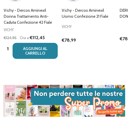
Vichy - Dercos Aminexil
Vichy - Dercos Aminexil
DERC
Donna Trattamento Anti-
Uomo Confezione 21 Fiale
DON
Caduta Confezione 42 Fiale
VICHY
VICHY
€112,45
€124,95
Ora a
€78
€78,99
Quantità:
AGGIUNGI AL
CARRELLO