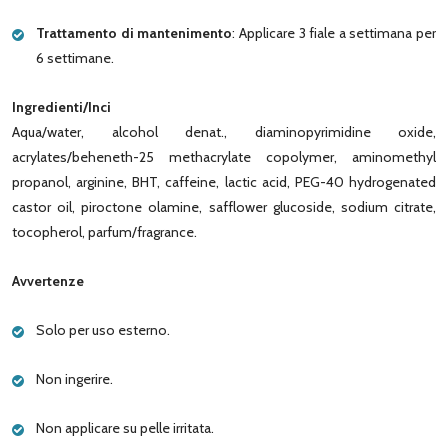
Trattamento di mantenimento
: Applicare 3 fiale a settimana per
6 settimane.
Ingredienti/Inci
Aqua/water, alcohol denat., diaminopyrimidine oxide,
acrylates/beheneth-25 methacrylate copolymer, aminomethyl
propanol, arginine, BHT, caffeine, lactic acid, PEG-40 hydrogenated
castor oil, piroctone olamine, safflower glucoside, sodium citrate,
tocopherol, parfum/fragrance.
Avvertenze
Solo per uso esterno.
Non ingerire.
Non applicare su pelle irritata.