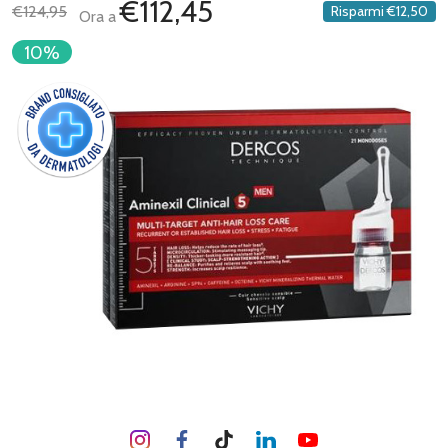
€112,45
€124,95
Risparmi
€12,50
Ora a
10%