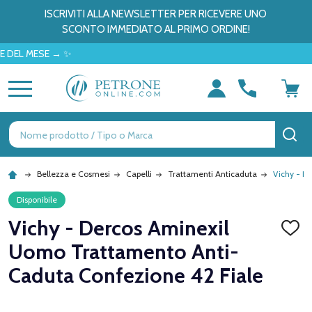
ISCRIVITI ALLA NEWSLETTER PER RICEVERE UNO
SCONTO IMMEDIATO AL PRIMO ORDINE!
 MESE → ✨
MENU
Ricerca
CE
Bellezza e Cosmesi
Capelli
Trattamenti Anticaduta
Vichy - D
Disponibile
Vichy - Dercos Aminexil
AGGI
ALLA
Uomo Trattamento Anti-
LISTA
DEI
Caduta Confezione 42 Fiale
DESID