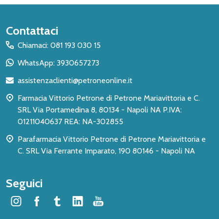
Inizio
Contattaci
del
Chiamaci: 081 193 030 15
piè
WhatsApp: 3930657273
di
assistenzaclienti@petroneonline.it
pagina
Farmacia Vittorio Petrone di Petrone Mariavittoria e C.
SRL Via Portamedina 8, 80134 - Napoli NA P.IVA:
01211040637 REA: NA-302855
Parafarmacia Vittorio Petrone di Petrone Mariavittoria e
C. SRL Via Ferrante Imparato, 190 80146 - Napoli NA
Seguici