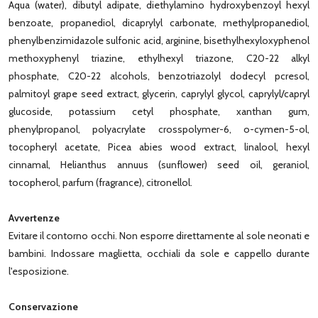
Aqua (water), dibutyl adipate, diethylamino hydroxybenzoyl hexyl
benzoate, propanediol, dicaprylyl carbonate, methylpropanediol,
phenylbenzimidazole sulfonic acid, arginine, bisethylhexyloxyphenol
methoxyphenyl triazine, ethylhexyl triazone, C20-22 alkyl
phosphate, C20-22 alcohols, benzotriazolyl dodecyl pcresol,
palmitoyl grape seed extract, glycerin, caprylyl glycol, caprylyl/capryl
glucoside, potassium cetyl phosphate, xanthan gum,
phenylpropanol, polyacrylate crosspolymer-6, o-cymen-5-ol,
tocopheryl acetate, Picea abies wood extract, linalool, hexyl
cinnamal, Helianthus annuus (sunflower) seed oil, geraniol,
tocopherol, parfum (fragrance), citronellol.
Avvertenze
Evitare il contorno occhi. Non esporre direttamente al sole neonati e
bambini. Indossare maglietta, occhiali da sole e cappello durante
l'esposizione.
Conservazione