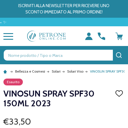
ISCRIVITI ALLA NEWSLETTER PER RICEVERE UNO
SCONTO IMMEDIATO AL PRIMO ORDINE!
MENU
Ricerca
CE
Bellezza e Cosmesi
Solari
Solari Viso
VINOSUN SPRAY SPF30 
Esaurito
VINOSUN SPRAY SPF30
AGGI
ALLA
150ML 2023
LISTA
DEI
DESID
€33,50