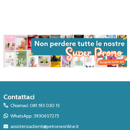
Inizio
Contattaci
del
Chiamaci: 081 193 030 15
piè
WhatsApp: 3930657273
di
assistenzaclienti@petroneonline.it