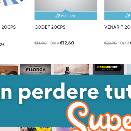
 20CPS
GODEF 20CPS
VENARIT 20
€12,60
€14,00
Ora a
€22,90
Ora a
25
Quantità:
Quantità:
ANTITÀ DI UNDEFINED
 QUANTITÀ DI UNDEFINED
DIMINUISCI QUANTITÀ DI UNDEFINED
AUMENTA QUANTITÀ DI UNDEFINED
DIMINUISC
AUME
GIUNGI AL
AGGIUNGI AL
ARRELLO
CARRELLO