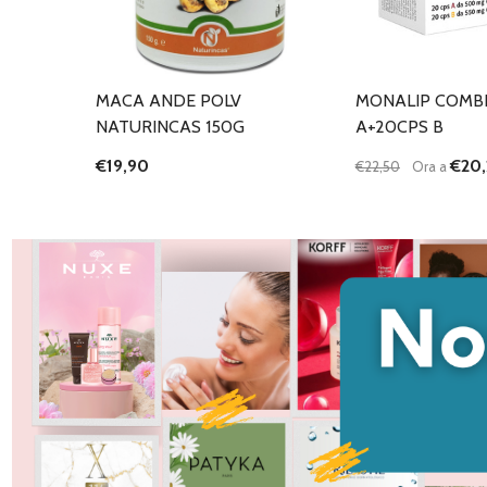
MACA ANDE POLV
MONALIP COMBI
NATURINCAS 150G
A+20CPS B
€19,90
€20,
€22,50
Ora a
Quantità:
DIMINUISCI QU
AUMENTA
AG
C