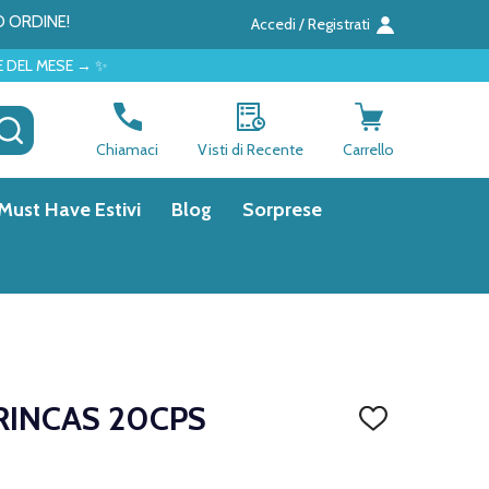
O ORDINE!
Accedi / Registrati
 ✨
CERCA
Chiamaci
Visti di Recente
Carrello
Must Have Estivi
Blog
Sorprese
RINCAS 20CPS
AGGIUNGI
ALLA
LISTA
DEI