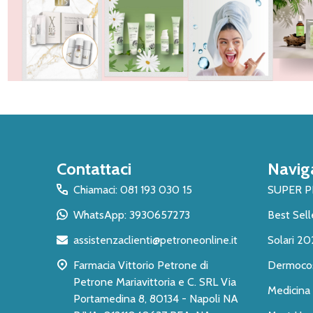
Inizio
Contattaci
Navig
del
piè
Chiamaci: 081 193 030 15
SUPER 
di
WhatsApp: 3930657273
Best Sell
pagina
assistenzaclienti@petroneonline.it
Solari 20
Farmacia Vittorio Petrone di
Dermoco
Petrone Mariavittoria e C. SRL Via
Medicina 
Portamedina 8, 80134 - Napoli NA