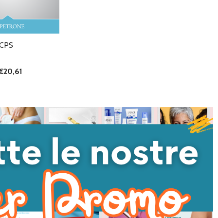
CPS
€20,61
I QUANTITÀ DI UNDEFINED
NTA QUANTITÀ DI UNDEFINED
AGGIUNGI AL
CARRELLO