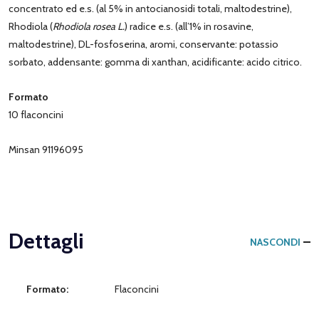
concentrato ed e.s. (al 5% in antocianosidi totali, maltodestrine),
Rhodiola (
Rhodiola rosea L.
) radice e.s. (all’1% in rosavine,
maltodestrine), DL-fosfoserina, aromi, conservante: potassio
sorbato, addensante: gomma di xanthan, acidificante: acido citrico.
Formato
10 flaconcini
Minsan 91196095
Dettagli
NASCONDI
Formato:
Flaconcini