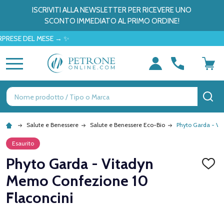
ISCRIVITI ALLA NEWSLETTER PER RICEVERE UNO
SCONTO IMMEDIATO AL PRIMO ORDINE!
E DEL MESE → ✨
MENU
Ricerca
CE
Salute e Benessere
Salute e Benessere Eco-Bio
Phyto Garda - Vi
Esaurito
Phyto Garda - Vitadyn
AGGI
ALLA
Memo Confezione 10
LISTA
DEI
Flaconcini
DESID