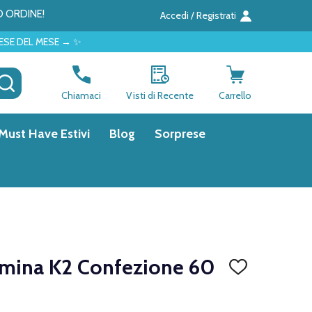
O ORDINE!
Accedi / Registrati
 ✨
CERCA
Chiamaci
Visti di Recente
Carrello
Must Have Estivi
Blog
Sorprese
amina K2 Confezione 60
AGGIUNGI
ALLA
LISTA
DEI