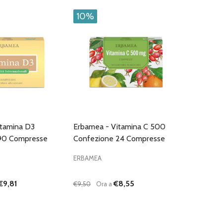
10%
itamina D3
Erbamea - Vitamina C 500
90 Compresse
Confezione 24 Compresse
ERBAMEA
€9,81
€8,55
€9,50
Ora a
Quantità:
I QUANTITÀ DI UNDEFINED
NTA QUANTITÀ DI UNDEFINED
DIMINUISCI QUANTITÀ DI UNDEFINED
AUMENTA QUANTITÀ DI UNDEFI
AGGIUNGI AL
AGGIUNGI AL
CARRELLO
CARRELLO