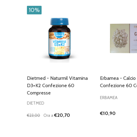
10%
Dietmed - Naturmil Vitamina
Erbamea - Calci
D3+K2 Confezione 60
Confezione 60 
Compresse
ERBAMEA
DIETMED
€10,90
€20,70
€23,00
Ora a
Quantità:
DIMINUISCI QUANTITÀ DI UNDEFINED
AUMENTA QUANTITÀ DI UNDEFINED
AGGIUNGI AL
CARRELLO