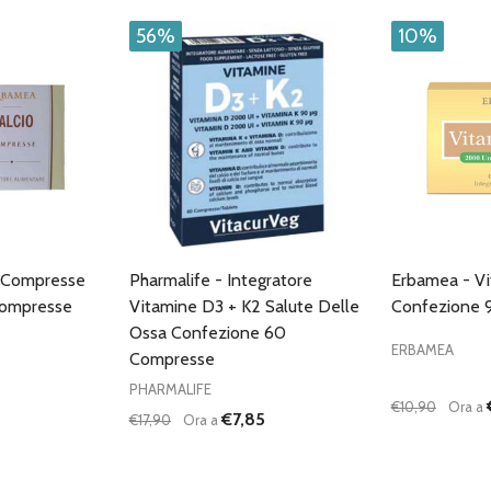
56%
10%
o Compresse
Pharmalife - Integratore
Erbamea - V
Compresse
Vitamine D3 + K2 Salute Delle
Confezione 
Ossa Confezione 60
ERBAMEA
Compresse
PHARMALIFE
€10,90
Ora a
€7,85
€17,90
Ora a
Quantità:
Quantità:
DIMINUISCI QUANTITÀ DI UNDEFINED
AUMENTA QUANTITÀ DI UNDEFINED
DIMINUISC
AUME
AGGIUNGI AL
CARRELLO