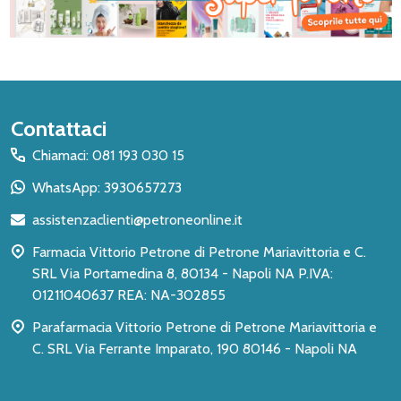
Inizio
Contattaci
del
Chiamaci: 081 193 030 15
piè
WhatsApp: 3930657273
di
assistenzaclienti@petroneonline.it
pagina
Farmacia Vittorio Petrone di Petrone Mariavittoria e C.
SRL Via Portamedina 8, 80134 - Napoli NA P.IVA:
01211040637 REA: NA-302855
Parafarmacia Vittorio Petrone di Petrone Mariavittoria e
C. SRL Via Ferrante Imparato, 190 80146 - Napoli NA