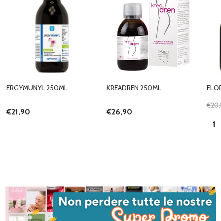
ERGYMUNYL 250ML
KREADREN 250ML
FLO
€20
€21,90
€26,90
Quan