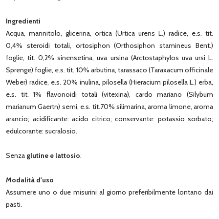
Ingredienti
Acqua, mannitolo, glicerina, ortica (Urtica urens L.) radice, e.s. tit.
0,4% steroidi totali, ortosiphon (Orthosiphon stamineus Bent.)
foglie, tit. 0,2% sinensetina, uva ursina (Arctostaphylos uva ursi L.
Sprenge) foglie, e.s. tit. 10% arbutina, tarassaco (Taraxacum officinale
Weber) radice, e.s. 20% inulina, pilosella (Hieracium pilosella L.) erba,
e.s. tit. 1% flavonoidi totali (vitexina), cardo mariano (Silybum
marianum Gaertn) semi, e.s. tit.70% silimarina, aroma limone, aroma
arancio; acidificante: acido citrico; conservante: potassio sorbato;
edulcorante: sucralosio.
Senza
glutine e lattosio
.
Modalità d'uso
Assumere uno o due misurini al giorno preferibilmente lontano dai
pasti.