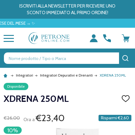
ISCRIVITI ALLA NEWSLETTER PER RICEVERE UNO
SCONTO IMMEDIATO AL PRIMO ORDINE!
EL MESE → ✨
MENU
Ricerca
CE
Integratori
Integratori Depurativi e Drenanti
XDRENA 250ML
Disponibile
XDRENA 250ML
AGGI
ALLA
LISTA
DEI
€23,40
€26,00
Risparmi
€2,60
Ora a
DESID
10%