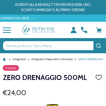
ISCRIVITI ALLA NEWSLETTER PER RICEVERE UNO
SCONTO IMMEDIATO AL PRIMO ORDINE!
ESE DEL MESE → ✨
MENU
Ricerca
CE
Integratori
Integratori Depurativi e Drenanti
ZERO DRENAGGIO 
Esaurito
ZERO DRENAGGIO 500ML
AGGI
ALLA
LISTA
DEI
€24,00
DESID