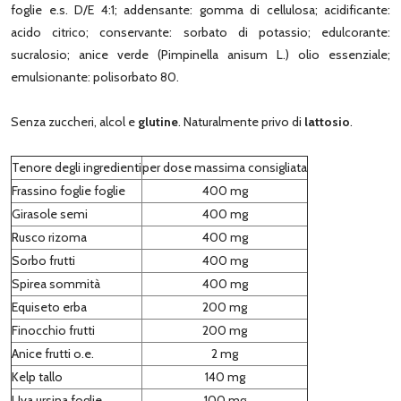
foglie e.s. D/E 4:1; addensante: gomma di cellulosa; acidificante:
acido citrico; conservante: sorbato di potassio; edulcorante:
sucralosio; anice verde (Pimpinella anisum L.) olio essenziale;
emulsionante: polisorbato 80.
Senza zuccheri, alcol e
glutine
. Naturalmente privo di
lattosio
.
Tenore degli ingredienti
per dose massima consigliata
Frassino foglie foglie
400 mg
Girasole semi
400 mg
Rusco rizoma
400 mg
Sorbo frutti
400 mg
Spirea sommità
400 mg
Equiseto erba
200 mg
Finocchio frutti
200 mg
Anice frutti o.e.
2 mg
Kelp tallo
140 mg
Uva ursina foglie
100 mg