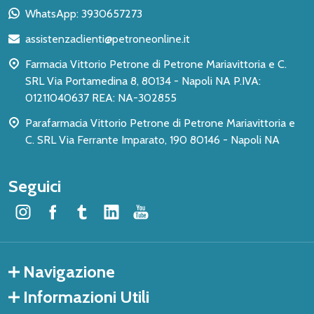
piè
WhatsApp: 3930657273
di
assistenzaclienti@petroneonline.it
pagina
Farmacia Vittorio Petrone di Petrone Mariavittoria e C.
SRL Via Portamedina 8, 80134 - Napoli NA P.IVA:
01211040637 REA: NA-302855
Parafarmacia Vittorio Petrone di Petrone Mariavittoria e
C. SRL Via Ferrante Imparato, 190 80146 - Napoli NA
Seguici
Navigazione
Informazioni Utili