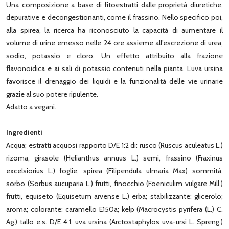
Una composizione a base di fitoestratti dalle proprietà diuretiche,
depurative e decongestionanti, come il frassino. Nello specifico poi,
alla spirea, la ricerca ha riconosciuto la capacità di aumentare il
volume di urine emesso nelle 24 ore assieme all’escrezione di urea,
sodio, potassio e cloro. Un effetto attribuito alla frazione
flavonoidica e ai sali di potassio contenuti nella pianta. L’uva ursina
favorisce il drenaggio dei liquidi e la funzionalità delle vie urinarie
grazie al suo potere ripulente.
Adatto a vegani.
Ingredienti
Acqua; estratti acquosi rapporto D/E 1:2 di: rusco (Ruscus aculeatus L.)
rizoma, girasole (Helianthus annuus L.) semi, frassino (Fraxinus
excelsiorius L.) foglie, spirea (Filipendula ulmaria Max) sommità,
sorbo (Sorbus aucuparia L.) frutti, finocchio (Foeniculim vulgare Mill.)
frutti, equiseto (Equisetum arvense L.) erba; stabilizzante: glicerolo;
aroma; colorante: caramello E150a; kelp (Macrocystis pyrifera (L.) C.
Ag.) tallo e.s. D/E 4:1, uva ursina (Arctostaphylos uva-ursi L. Spreng.)