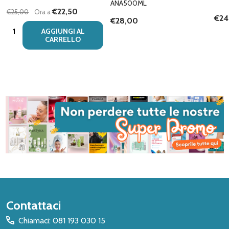
ANA500ML
€22,50
€25,00
Ora a
€24
€28,00
Quantità:
AGGIUNGI AL
CARRELLO
Inizio
Contattaci
del
Chiamaci: 081 193 030 15