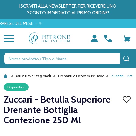
ISCRIVITI ALLA NEWSLETTER PER RICEVERE UNO
SCONTO IMMEDIATO AL PRIMO ORDINE!
 DEL MESE → ✨
MENU
Ricerca
CE
Must Have Stagionali
Drenanti e Detox Must Have
Zuccari - Betu
Disponibile
Zuccari - Betulla Superiore
AGGI
ALLA
Drenante Bottiglia
LISTA
DEI
Confezione 250 Ml
DESID