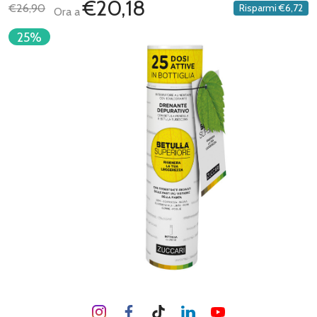
€20,18
€26,90
Risparmi
€6,72
Ora a
25%