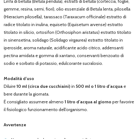
Linfa di betulla (Betula pendula), estratti di betulla (corteccia, foglie,
gemme, resina, semi, fiori), olio essenziale di Betula lenta, pilosella
(Hieracium pilosella), tarassaco (Taraxacum officinale) estratto di
radice titolato in inulina, equiseto (Equisetum arvense) estratto
titolato in silicio, ortosifon (Orthosiphon aristatus) estratto titolato
in sinensetina, solidago (Solidago virgaurea) estratto titolato in
iperoside, aroma naturale, acidificante acido citrico, addensanti
pectina amidata e gomma di xantano, conservanti benzoato di
sodio e sorbato di potassio, edulcorante sucralosio.
Modalità d’uso
Diluire
10 ml (circa due cucchiaini)
in
500 ml o 1 litro d’acqua
e
bere durante la giornata.
È consigliato assumere almeno
1 litro d’acqua al giorno
per favorire
il fisiologico funzionamento dell’organismo.
Avvertenze