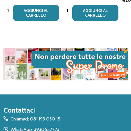
€20
Quantità:
Quantità:
AGGIUNGI AL
AGGIUNGI AL
CARRELLO
CARRELLO
Inizio
Contattaci
del
Chiamaci: 081 193 030 15
piè
WhatsApp: 3930657273