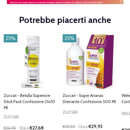
Potrebbe piacerti anche
25%
25%
Zuccari - Betulla Superiore
Zuccari - Super Ananas
Wele
Stick Pack Confezione 25x10
Drenante Confezione 500 Ml
Conf
Ml
ZUCCARI
WEL
ZUCCARI
€29,93
€39,90
Ora a
€27,68
€36,90
Ora a