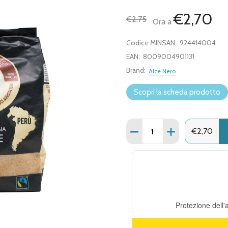
€2,70
€2,75
Ora a
Codice MINSAN:
924414004
EAN:
8009004901131
Brand:
Alce Nero
Scopri la scheda prodotto
Quantità:
DIMINUISCI QUANTITÀ D
AUMENTA QUANT
€2,70