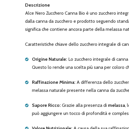
Descrizione
Alce Nero Zucchero Canna Bio è uno zucchero integr
dalla canna da zucchero e prodotto seguendo standard
significa che contiene ancora parte della melassa nat
Caratteristiche chiave dello zucchero integrale di can
Origine Naturale:
Lo zucchero integrale di canna
Questo lo rende una scelta più sana per coloro che 
Raffinazione Minima:
A differenza dello zucchero
melassa naturale presente nella canna da zuccher
Sapore Ricco:
Grazie alla presenza di
melassa
, 
può aggiungere un tocco di profondità e complessi
Valore Nutrizionale:
A causa della sua raffinazio