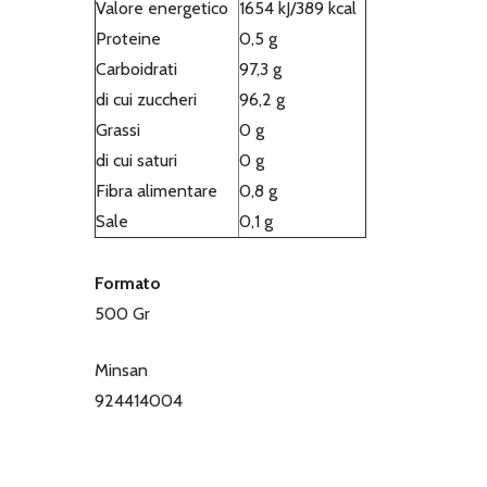
Valore energetico
1654 kJ/389 kcal
Proteine
0,5 g
Carboidrati
97,3 g
di cui zuccheri
96,2 g
Grassi
0 g
di cui saturi
0 g
Fibra alimentare
0,8 g
Sale
0,1 g
Formato
500 Gr
Minsan
924414004