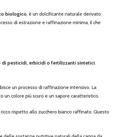
zo biologico
, è un dolcificante naturale derivato
esso di estrazione e raffinazione minima, il che
.
 pesticidi, erbicidi o fertilizzanti sintetici
.
bisce un processo di raffinazione intensivo. La
un colore più scuro e un sapore caratteristico.
 ricco rispetto allo zucchero bianco raffinato. Questo
e delle sostanze nutritive naturali della canna da