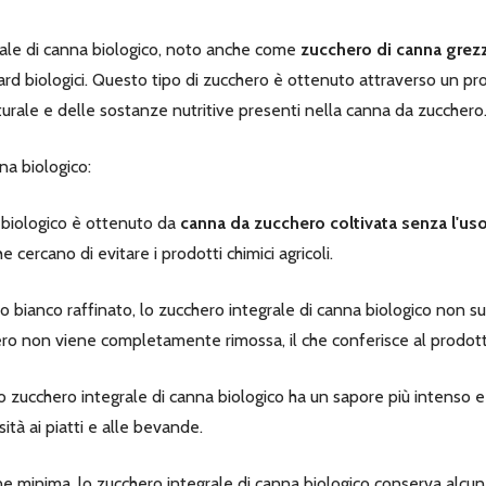
ale di canna biologico, noto anche come
zucchero di canna grez
 biologici. Questo tipo di zucchero è ottenuto attraverso un proc
urale e delle sostanze nutritive presenti nella canna da zucchero
na biologico:
 biologico è ottenuto da
canna da zucchero coltivata senza l'uso di
cercano di evitare i prodotti chimici agricoli.
 bianco raffinato, lo zucchero integrale di canna biologico non su
o non viene completamente rimossa, il che conferisce al prodotto 
lo zucchero integrale di canna biologico ha un sapore più intenso e
tà ai piatti e alle bevande.
ne minima, lo zucchero integrale di canna biologico conserva alcun