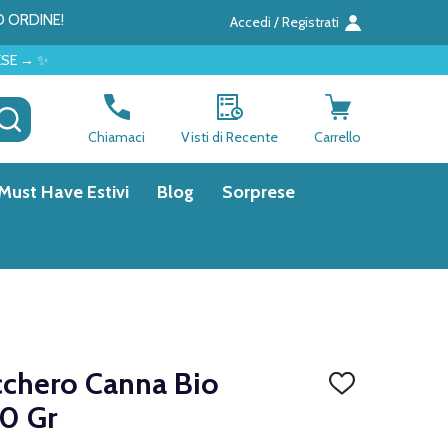
O ORDINE!
Accedi / Registrati
CERCA
Chiamaci
Visti di Recente
Carrello
Must Have Estivi
Blog
Sorprese
cchero Canna Bio
AGGIUNGI
ALLA
0 Gr
LISTA
DEI