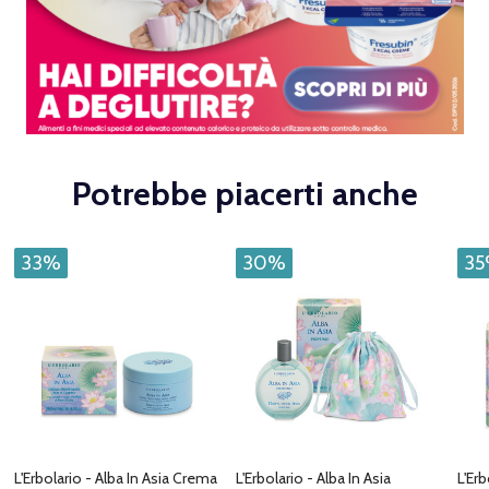
Potrebbe piacerti anche
33%
30%
3
L'Erbolario - Alba In Asia Crema
L'Erbolario - Alba In Asia
L'Erb