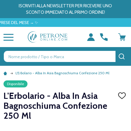
ISCRIVITI ALLA NEWSLETTER PER RICEVERE UNO
SCONTO IMMEDIATO AL PRIMO ORDINE!
DEL MESE → ✨
MENU
Ricerca
CE
L'Erbolario - Alba In Asia Bagnoschiuma Confezione 250 Ml
Disponibile
L'Erbolario - Alba In Asia
AGGI
ALLA
Bagnoschiuma Confezione
LISTA
DEI
250 Ml
DESID