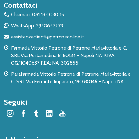
Inizio
Contattaci
del
Chiamaci: 081 193 030 15
piè
WhatsApp: 3930657273
di
assistenzaclienti@petroneonline.it
pagina
Farmacia Vittorio Petrone di Petrone Mariavittoria e C.
SRL Via Portamedina 8, 80134 - Napoli NA P.IVA:
01211040637 REA: NA-302855
Parafarmacia Vittorio Petrone di Petrone Mariavittoria e
C. SRL Via Ferrante Imparato, 190 80146 - Napoli NA
Seguici