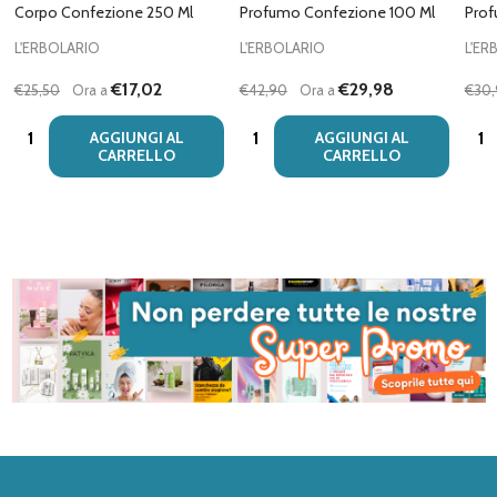
Corpo Confezione 250 Ml
Profumo Confezione 100 Ml
Prof
L'ERBOLARIO
L'ERBOLARIO
L'ER
€17,02
€29,98
€25,50
Ora a
€42,90
Ora a
€30
Quantità:
Quantità:
Quan
AGGIUNGI AL
AGGIUNGI AL
CARRELLO
CARRELLO