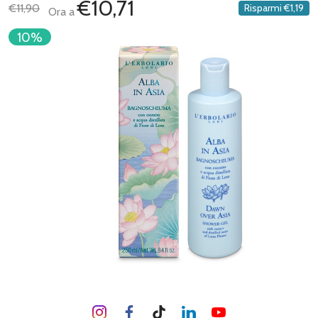
€10,71
€11,90
Risparmi
€1,19
Ora a
10%