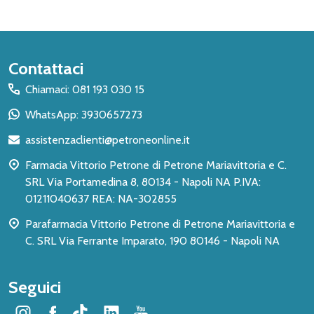
Inizio
Contattaci
del
Chiamaci: 081 193 030 15
piè
WhatsApp: 3930657273
di
assistenzaclienti@petroneonline.it
pagina
Farmacia Vittorio Petrone di Petrone Mariavittoria e C.
SRL Via Portamedina 8, 80134 - Napoli NA P.IVA:
01211040637 REA: NA-302855
Parafarmacia Vittorio Petrone di Petrone Mariavittoria e
C. SRL Via Ferrante Imparato, 190 80146 - Napoli NA
Seguici