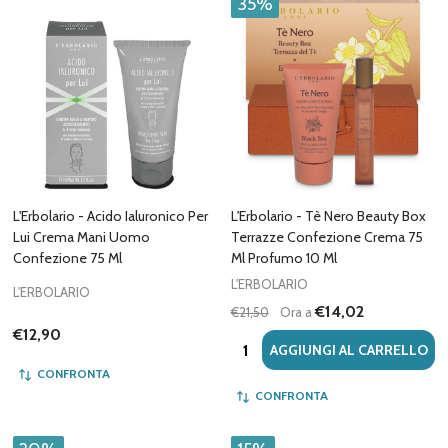
35%
L'Erbolario - Acido Ialuronico Per
L'Erbolario - Tè Nero Beauty Box
Lui Crema Mani Uomo
Terrazze Confezione Crema 75
Confezione 75 Ml
Ml Profumo 10 Ml
L'ERBOLARIO
L'ERBOLARIO
€14,02
€21,50
Ora a
€12,90
Quantità:
AGGIUNGI AL CARRELLO
CONFRONTA
CONFRONTA