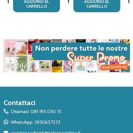
AGGIUNGI AL
AGGIUNGI AL
CARRELLO
CARRELLO
Inizio
Contattaci
del
Chiamaci: 081 193 030 15
piè
WhatsApp: 3930657273
di
assistenzaclienti@petroneonline.it