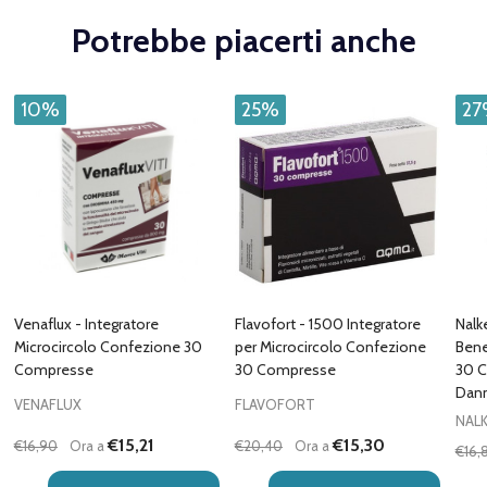
Potrebbe piacerti anche
10%
25%
2
Venaflux - Integratore
Flavofort - 1500 Integratore
Nalk
Microcircolo Confezione 30
per Microcircolo Confezione
Bene
Compresse
30 Compresse
30 C
Dann
VENAFLUX
FLAVOFORT
NALK
€15,21
€15,30
€16,90
Ora a
€20,40
Ora a
€16,
Quantità:
Quantità:
Quan