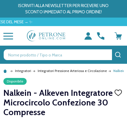
ISCRIVITI ALLA NEWSLETTER PER RICEVERE UNO
SCONTO IMMEDIATO AL PRIMO ORDINE!
L MESE → ✨
MENU
Ricerca
CE
Integratori
Integratori Pressione Arteriosa e Circolazione
Nalkein 
Disponibile
Nalkein - Alkeven Integratore
AGGI
ALLA
Microcircolo Confezione 30
LISTA
DEI
Compresse
DESID