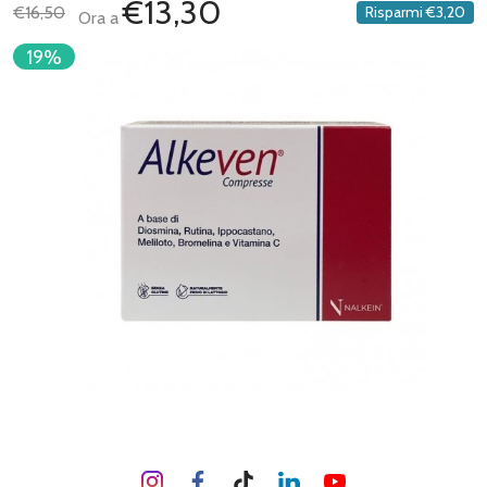
€13,30
€16,50
Risparmi
€3,20
Ora a
19%