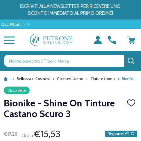
ISCRIVITI ALLA NEWSLETTER PER RICEVERE UNO
SCONTO IMMEDIATO AL PRIMO ORDINE!
ESE → ✨
MENU
Ricerca
CE
Bellezza e Cosmesi
Cosmesi Uomo
Tinture Uomo
Bionike - 
Disponibile
Bionike - Shine On Tinture
AGGI
ALLA
Castano Scuro 3
LISTA
DEI
DESID
€15,53
€17,25
Risparmi
€1,72
Ora a