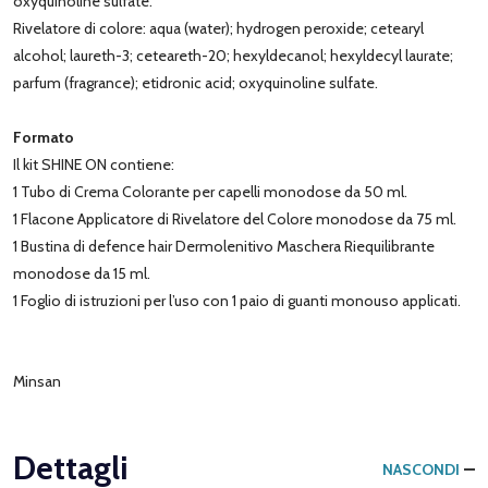
oxyquinoline sulfate.
Rivelatore di colore: aqua (water); hydrogen peroxide; cetearyl
alcohol; laureth-3; ceteareth-20; hexyldecanol; hexyldecyl laurate;
parfum (fragrance); etidronic acid; oxyquinoline sulfate.
Formato
Il kit SHINE ON contiene:
1 Tubo di Crema Colorante per capelli monodose da 50 ml.
1 Flacone Applicatore di Rivelatore del Colore monodose da 75 ml.
1 Bustina di defence hair Dermolenitivo Maschera Riequilibrante
monodose da 15 ml.
1 Foglio di istruzioni per l’uso con 1 paio di guanti monouso applicati.
Minsan
Dettagli
NASCONDI