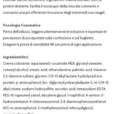
potere idratante, facilita il risciacquo della miscela colorante e
consente una più efficiente rimozione degli intermedi non reagiti.
Posologia Coasmetica
Prima dell’utilizzo, leggere attentamente le istruzioni e rispettare le
precauzioni d’uso riportate sulla confezione e sul foglietto.
Eseguire la prova di sensibilità 48 ore prima di ogni applicazione.
Ingredienti/Inci
Crema colorante: aqua (water); cocamide MEA; glyceryl stearate;
cetearyl alcohol; stearic acid; ethanolamine; palmitic acid; toluene-
2,5-diamine sulfate; glycerin; C12-13 alkyl lactate; hydrolyzed rice
protein; p-aminophenol; bis- diglyceryl polyacyladipate-2; tri-C14-15
alkyl citrate; sodium hydrosulfite; ascorbic acid; tetrasodium EDTA;
PEG-10 rapeseed sterol; decylene glycol; 1-naphthol; 4-amino-2-
hydroxytoluene; 4-chlororesorcinol; 2,4-diaminophenoxyethanol
HCl; m-aminophenol; 2-methylresorcinol; ethoxydiglycol;