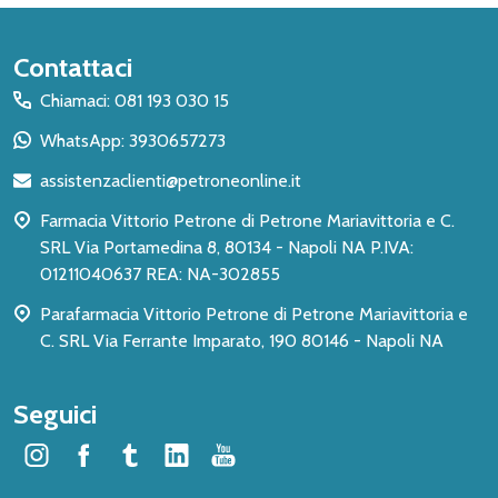
Inizio
Contattaci
del
Chiamaci: 081 193 030 15
piè
WhatsApp: 3930657273
di
assistenzaclienti@petroneonline.it
pagina
Farmacia Vittorio Petrone di Petrone Mariavittoria e C.
SRL Via Portamedina 8, 80134 - Napoli NA P.IVA:
01211040637 REA: NA-302855
Parafarmacia Vittorio Petrone di Petrone Mariavittoria e
C. SRL Via Ferrante Imparato, 190 80146 - Napoli NA
Seguici