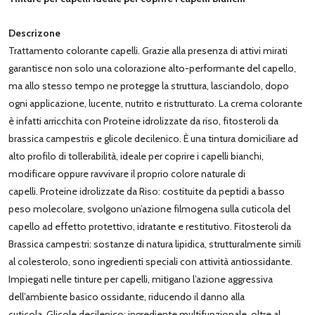
Descrizone
Trattamento colorante capelli. Grazie alla presenza di attivi mirati
garantisce non solo una colorazione alto-performante del capello,
ma allo stesso tempo ne protegge la struttura, lasciandolo, dopo
ogni applicazione, lucente, nutrito e ristrutturato. La crema colorante
è infatti arricchita con Proteine idrolizzate da riso, fitosteroli da
brassica campestris e glicole decilenico. È una tintura domiciliare ad
alto profilo di tollerabilità, ideale per coprire i capelli bianchi,
modificare oppure ravvivare il proprio colore naturale di
capelli. Proteine idrolizzate da Riso: costituite da peptidi a basso
peso molecolare, svolgono un’azione filmogena sulla cuticola del
capello ad effetto protettivo, idratante e restitutivo. Fitosteroli da
Brassica campestri: sostanze di natura lipidica, strutturalmente simili
al colesterolo, sono ingredienti speciali con attività antiossidante.
Impiegati nelle tinture per capelli, mitigano l’azione aggressiva
dell’ambiente basico ossidante, riducendo il danno alla
cuticola. Glicole decilenico: ingrediente multifunzionale, oltre al