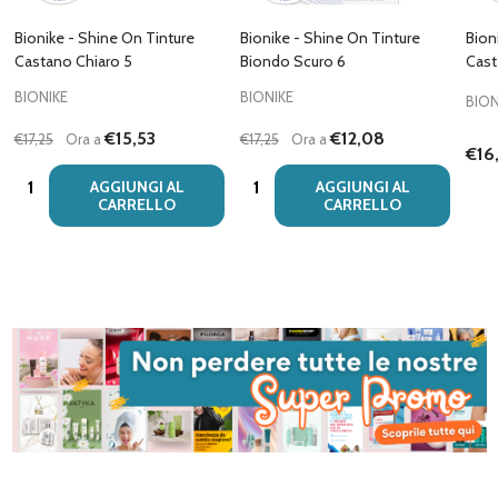
Bionike - Shine On Tinture
Bionike - Shine On Tinture
Bion
Castano Chiaro 5
Biondo Scuro 6
Cast
BIONIKE
BIONIKE
BION
€15,53
€12,08
€17,25
Ora a
€17,25
Ora a
€16
Quantità:
Quantità:
AGGIUNGI AL
AGGIUNGI AL
CARRELLO
CARRELLO