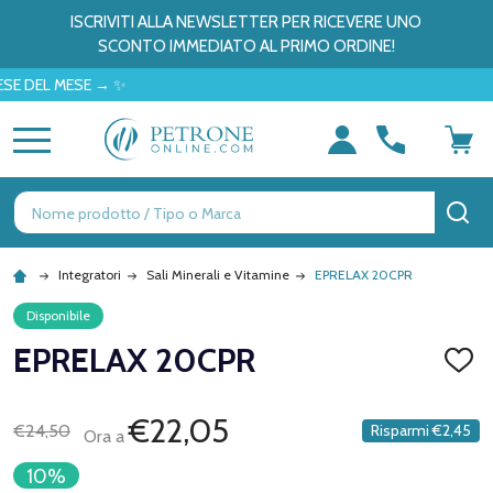
ISCRIVITI ALLA NEWSLETTER PER RICEVERE UNO
SCONTO IMMEDIATO AL PRIMO ORDINE!
L MESE → ✨
MENU
Ricerca
CE
Integratori
Sali Minerali e Vitamine
EPRELAX 20CPR
Disponibile
EPRELAX 20CPR
AGGI
ALLA
LISTA
DEI
€22,05
€24,50
Risparmi
€2,45
Ora a
DESID
10%