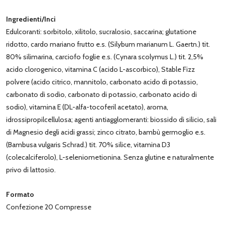
Ingredienti/Inci
Edulcoranti: sorbitolo, xilitolo, sucralosio, saccarina; glutatione
ridotto, cardo mariano frutto e.s. (Silybum marianum L. Gaertn.) tit.
80% silimarina, carciofo foglie e.s. (Cynara scolymus L.) tit. 2,5%
acido clorogenico, vitamina C (acido L-ascorbico), Stable Fizz
polvere (acido citrico, mannitolo, carbonato acido di potassio,
carbonato di sodio, carbonato di potassio, carbonato acido di
sodio), vitamina E (DL-alfa-tocoferil acetato), aroma,
idrossipropilcellulosa; agenti antiagglomeranti: biossido di silicio, sali
di Magnesio degli acidi grassi; zinco citrato, bambù germoglio e.s.
(Bambusa vulgaris Schrad.) tit. 70% silice, vitamina D3
(colecalciferolo), L-seleniometionina. Senza glutine e naturalmente
privo di lattosio.
Formato
Confezione 20 Compresse