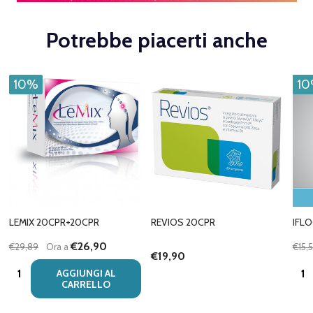
Potrebbe piacerti anche
10%
1
LEMIX 20CPR+20CPR
REVIOS 20CPR
IFL
€26,90
€29,89
Ora a
€15,
€19,90
Quantità:
Quan
AGGIUNGI AL
CARRELLO