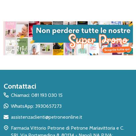
Inizio
Contattaci
del
Chiamaci: 081 193 030 15
piè
WhatsApp: 3930657273
di
assistenzaclienti@petroneonline.it
pagina
Farmacia Vittorio Petrone di Petrone Mariavittoria e C.
SRL Via Portamedina 8, 80134 - Napoli NA P.IVA: