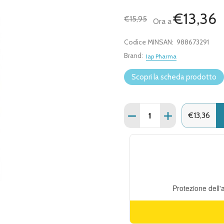
€13,36
€15,95
Ora a
Codice MINSAN:
988673291
Brand:
Iap Pharma
Scopri la scheda prodotto
Quantità:
€13,36