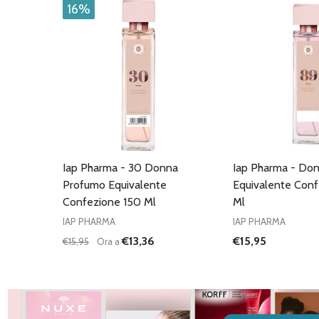
16%
Iap Pharma - 30 Donna
Iap Pharma - Do
Profumo Equivalente
Equivalente Conf
Confezione 150 Ml
Ml
IAP PHARMA
IAP PHARMA
€13,36
€15,95
€15,95
Ora a
Quantità:
DIMINUISCI QUANTITÀ DI UNDEFINED
AUMENTA QUANTITÀ DI UNDEFINED
AGGIUNGI AL
CARRELLO