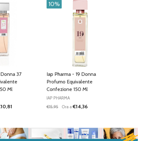
10%
 Donna 37
Iap Pharma - 19 Donna
ivalente
Profumo Equivalente
150 Ml
Confezione 150 Ml
IAP PHARMA
10,81
€14,36
€15,95
Ora a
Quantità:
I QUANTITÀ DI UNDEFINED
NTA QUANTITÀ DI UNDEFINED
DIMINUISCI QUANTITÀ DI UNDEFINED
AUMENTA QUANTITÀ DI UNDEFI
AGGIUNGI AL
AGGIUNGI AL
CARRELLO
CARRELLO