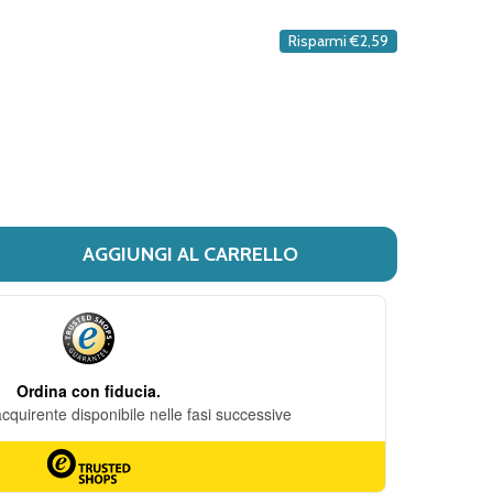
DESIDERI
Risparmi
€2,59
AGGIUNGI AL CARRELLO
DIMINUISCI QUANTITÀ DI IAP PH