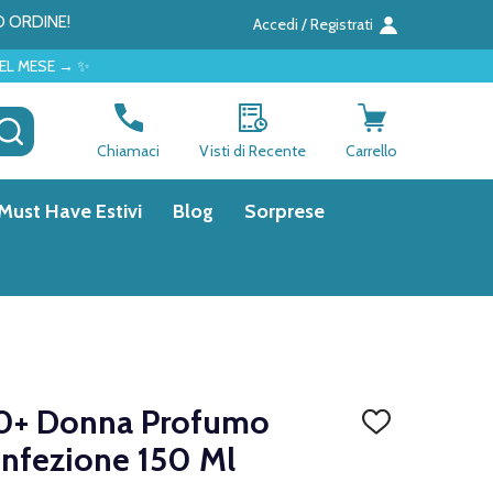
O ORDINE!
Accedi / Registrati
CERCA
Chiamaci
Visti di Recente
Carrello
Must Have Estivi
Blog
Sorprese
30+ Donna Profumo
AGGIUNGI
ALLA
nfezione 150 Ml
LISTA
DEI