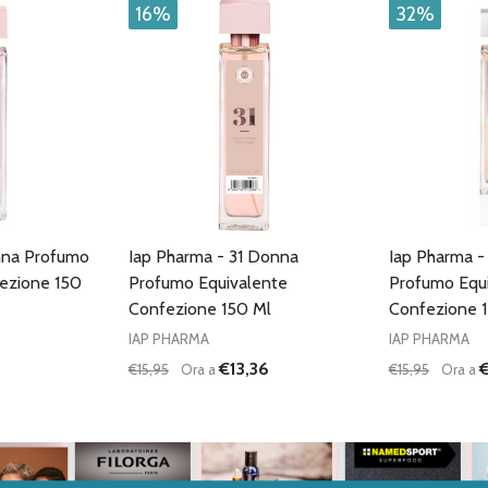
16%
32%
nna Profumo
Iap Pharma - 31 Donna
Iap Pharma -
ezione 150
Profumo Equivalente
Profumo Equ
Confezione 150 Ml
Confezione 
IAP PHARMA
IAP PHARMA
€13,36
€
€15,95
Ora a
€15,95
Ora a
Quantità:
Quantità:
DIMINUISCI QUANTITÀ DI UNDEFINED
AUMENTA QUANTITÀ DI UNDEFINED
DIMINUISC
AUME
AGGIUNGI AL
CARRELLO