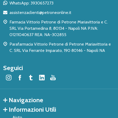
piè
WhatsApp: 3930657273
di
assistenzaclienti@petroneonline.it
pagina
Farmacia Vittorio Petrone di Petrone Mariavittoria e C.
SRL Via Portamedina 8, 80134 - Napoli NA P.IVA:
01211040637 REA: NA-302855
Parafarmacia Vittorio Petrone di Petrone Mariavittoria e
C. SRL Via Ferrante Imparato, 190 80146 - Napoli NA
Seguici
Navigazione
Informazioni Utili
Aiuto