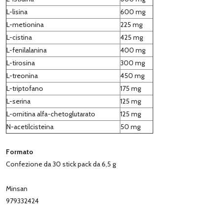
L-lisina
600 mg
L-metionina
225 mg
L-cistina
425 mg
L-fenilalanina
400 mg
L-tirosina
300 mg
L-treonina
450 mg
L-triptofano
175 mg
L-serina
125 mg
L-ornitina alfa-chetoglutarato
125 mg
N-acetilcisteina
50 mg
Formato
Confezione da 30 stick pack da 6,5 g
Minsan
​​​​​​​979332424