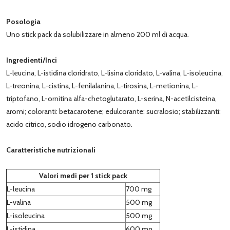
Posologia
Uno stick pack da solubilizzare in almeno 200 ml di acqua.
Ingredienti/Inci
L-leucina, L-istidina cloridrato, L-lisina cloridato, L-valina, L-isoleucina,
L-treonina, L-cistina, L-fenilalanina, L-tirosina, L-metionina, L-
triptofano, L-ornitina alfa-chetoglutarato, L-serina, N-acetilcisteina,
aromi; coloranti: betacarotene; edulcorante: sucralosio; stabilizzanti:
acido citrico, sodio idrogeno carbonato.
Caratteristiche nutrizionali
Valori medi per 1 stick pack
L-leucina
700 mg
L-valina
500 mg
L-isoleucina
500 mg
L-istidina
600 mg