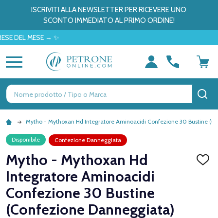
ISCRIVITI ALLA NEWSLETTER PER RICEVERE UNO
SCONTO IMMEDIATO AL PRIMO ORDINE!
EL MESE → ✨
MENU
Ricerca
CE
Mytho - Mythoxan Hd Integratore Aminoacidi Confezione 30 Bustine (C
Disponibile
Confezione Danneggiata
Mytho - Mythoxan Hd
AGGI
ALLA
Integratore Aminoacidi
LISTA
DEI
Confezione 30 Bustine
DESID
(Confezione Danneggiata)