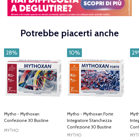
Potrebbe piacerti anche
28%
10%
2
Mytho - Mythoxan
Mytho - Mythoxan Forte
Myth
Confezione 30 Bustine
Integratore Stanchezza
Inte
Confezione 30 Bustine
Con
MYTHO
MYTHO
MYT