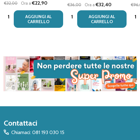
€22,90
€32,00
Ora a
€32,40
€36,00
Ora a
€96
Quantità:
Quantità:
Quan
AGGIUNGI AL
AGGIUNGI AL
CARRELLO
CARRELLO
Inizio
Contattaci
del
Chiamaci: 081 193 030 15