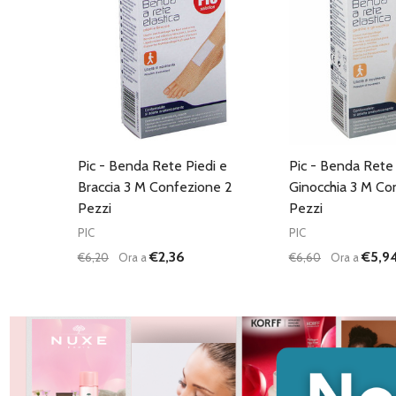
Pic - Benda Rete Piedi e
Pic - Benda Ret
Braccia 3 M Confezione 2
Ginocchia 3 M Co
Pezzi
Pezzi
PIC
PIC
€2,36
€5,9
€6,20
Ora a
€6,60
Ora a
Quantità:
Quantità:
DIMINUISCI QUANTITÀ DI UNDEFINED
AUMENTA QUANTITÀ DI UNDEFINED
DIMINUISCI QU
AUMENTA
AGGIUNGI AL
AG
CARRELLO
C