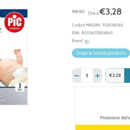
€3,28
€8,50
Ora a
Codice MINSAN:
912608066
EAN:
8003670856863
Brand:
Pic
Scopri la scheda prodotto
Quantità:
DIMINUISCI QUANTITÀ DI
AUMENTA QUANT
€3,28