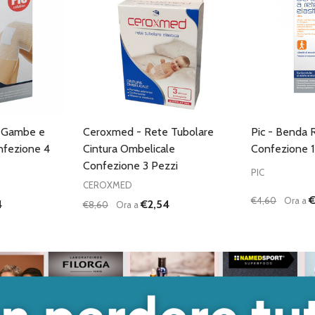
e Gambe e
Ceroxmed - Rete Tubolare
Pic - Benda 
nfezione 4
Cintura Ombelicale
Confezione 
Confezione 3 Pezzi
PIC
CEROXMED
€
€4,60
Ora a
4
€2,54
€8,60
Ora a
Quantità:
Quantità:
ANTITÀ DI UNDEFINED
 QUANTITÀ DI UNDEFINED
DIMINUISCI QUANTITÀ DI UNDEFINED
AUMENTA QUANTITÀ DI UNDEFINED
DIMINUISC
AUME
GIUNGI AL
AGGIUNGI AL
ARRELLO
CARRELLO