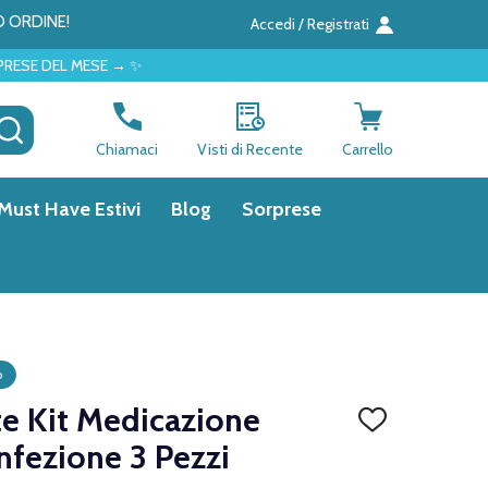
O ORDINE!
Accedi / Registrati
 → ✨
CERCA
Chiamaci
Visti di Recente
Carrello
Must Have Estivi
Blog
Sorprese
o
te Kit Medicazione
AGGIUNGI
ALLA
fezione 3 Pezzi
LISTA
DEI