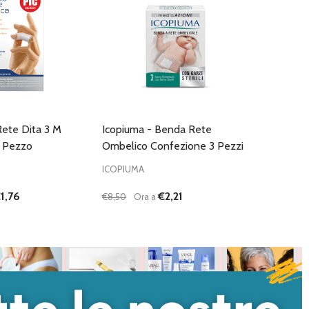
Rete Dita 3 M
Icopiuma - Benda Rete
1 Pezzo
Ombelico Confezione 3 Pezzi
ICOPIUMA
1,76
€2,21
€8,50
Ora a
Quantità:
I QUANTITÀ DI UNDEFINED
NTA QUANTITÀ DI UNDEFINED
DIMINUISCI QUANTITÀ DI UNDEFINED
AUMENTA QUANTITÀ DI UNDEFI
AGGIUNGI AL
AGGIUNGI AL
CARRELLO
CARRELLO