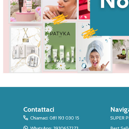
Inizio
Contattaci
Navig
del
piè
Chiamaci: 081 193 030 15
SUPER 
di
WhatsApp: 3930657273
Best Sell