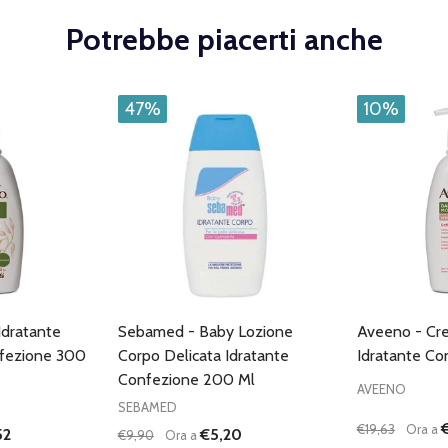
Potrebbe piacerti anche
47%
10%
Idratante
Sebamed - Baby Lozione
Aveeno - Cr
fezione 300
Corpo Delicata Idratante
Idratante Co
Confezione 200 Ml
AVEENO
SEBAMED
€19,63
Ora a
52
€5,20
€9,90
Ora a