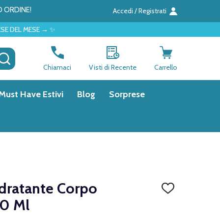
O ORDINE!
Accedi / Registrati
✨
CERCA
Chiamaci
Visti di Recente
Carrello
Must Have Estivi
Blog
Sorprese
Idratante Corpo
AGGIUNGI
ALLA
0 Ml
LISTA
DEI