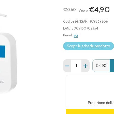
€4,90
€10,60
Ora a
Codice MINSAN:
979369206
EAN:
8009150702354
Brand:
Pl3
Scopri la scheda prodotto
Quantità:
DIMINUISCI QUANTITÀ DI
AUMENTA QUANT
€4,90