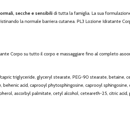
normali, secche e sensibili
di tutta la famiglia. La sua formulazion
ipristinando la normale barriera cutanea. PL3 Lozione Idratante Co
ante Corpo su tutto il corpo e massaggiare fino al completo aso
ic/capric triglyceride, glyceryl stearate, PEG-90 stearate, betaine, 
e, behenic acid, caprooyl phytosphingosine, caprooyl sphingosine
pherol, ascorbyl palmitate, cetyl alcohol, ceteareth-25, citric aci