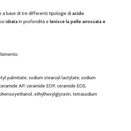
e a base di tre differenti tipologie di
acido
rpo
idrata
in profondità e
lenisce la pelle arrossata e
orbimento.
cetyl palmitate, sodium stearoyl lactylate, sodium
, ceramide AP, ceramide EOP, ceramide EOS,
d, phenoxyethanol, ethylhexylglycerin, tetrasodium