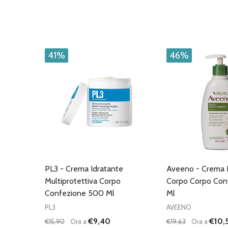
41%
46%
PL3 - Crema Idratante
Aveeno - Crema 
Multiprotettiva Corpo
Corpo Corpo Con
Confezione 500 Ml
Ml
PL3
AVEENO
€9,40
€10,
€15,90
Ora a
€19,63
Ora a