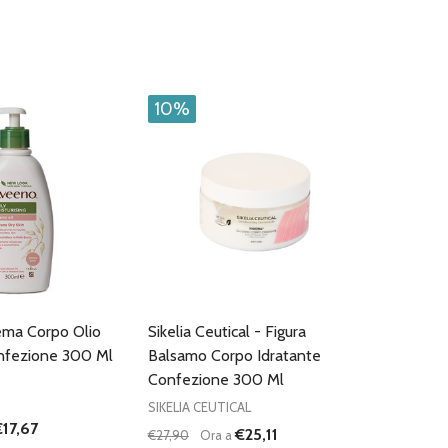
10%
ema Corpo Olio
Sikelia Ceutical - Figura
nfezione 300 Ml
Balsamo Corpo Idratante
Confezione 300 Ml
SIKELIA CEUTICAL
€17,67
€25,11
€27,90
Ora a