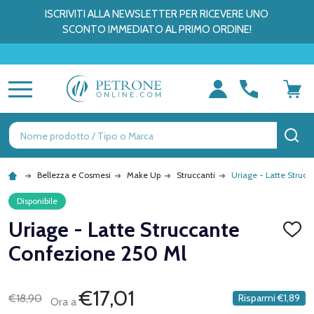
ISCRIVITI ALLA NEWSLETTER PER RICEVERE UNO
SCONTO IMMEDIATO AL PRIMO ORDINE!
MENU
Ricerca
CE
Bellezza e Cosmesi
Make Up
Struccanti
Uriage - Latte Struc
Disponibile
Uriage - Latte Struccante
AGGI
ALLA
Confezione 250 Ml
LISTA
DEI
DESID
€17,01
€18,90
Risparmi
€1,89
Ora a