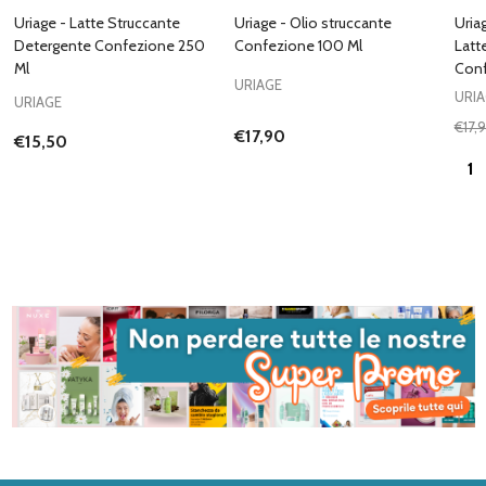
Uriage - Latte Struccante
Uriage - Olio struccante
Uria
Detergente Confezione 250
Confezione 100 Ml
Latte
Ml
Conf
URIAGE
URI
URIAGE
€17,
€17,90
€15,50
Quan