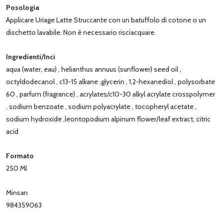
Posologia
Applicare Uriage Latte Struccante con un batuffolo di cotone o un
dischetto lavabile. Non è necessario risciacquare.
Ingredienti/Inci
aqua (water, eau) , helianthus annuus (sunflower) seed oil ,
octyldodecanol , c13-15 alkane ,glycerin , 1,2-hexanediol , polysorbate
60 , parfum (fragrance) , acrylates/c10-30 alkyl acrylate crosspolymer
, sodium benzoate , sodium polyacrylate , tocopheryl acetate ,
sodium hydroxide ,leontopodium alpinum flower/leaf extract, citric
acid
Formato
250 Ml
Minsan
984359063