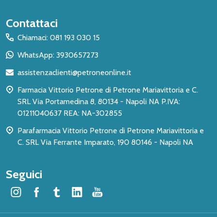
Inizio
Contattaci
del
Chiamaci: 081 193 030 15
piè
WhatsApp: 3930657273
di
assistenzaclienti@petroneonline.it
pagina
Farmacia Vittorio Petrone di Petrone Mariavittoria e C.
SRL Via Portamedina 8, 80134 - Napoli NA P.IVA:
01211040637 REA: NA-302855
Parafarmacia Vittorio Petrone di Petrone Mariavittoria e
C. SRL Via Ferrante Imparato, 190 80146 - Napoli NA
Seguici