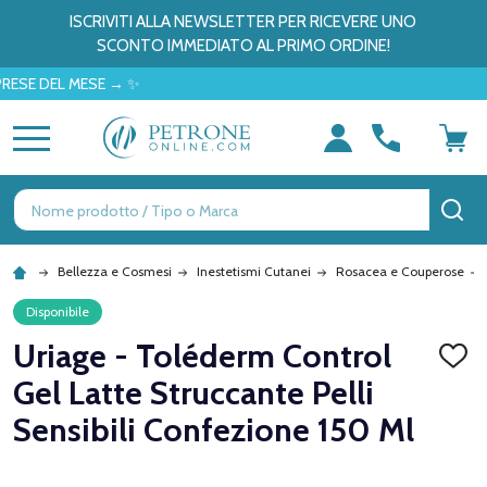
ISCRIVITI ALLA NEWSLETTER PER RICEVERE UNO
SCONTO IMMEDIATO AL PRIMO ORDINE!
DEL MESE → ✨
MENU
Ricerca
CE
Bellezza e Cosmesi
Inestetismi Cutanei
Rosacea e Couperose
Disponibile
Uriage - Toléderm Control
AGGI
ALLA
Gel Latte Struccante Pelli
LISTA
DEI
Sensibili Confezione 150 Ml
DESID