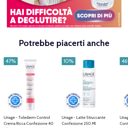
Potrebbe piacerti anche
47%
10%
4
Uriage - Tolederm Control
Uriage - Latte Struccante
Uria
Crema Ricca Confezione 40
Confezione 250 Ml
Cont