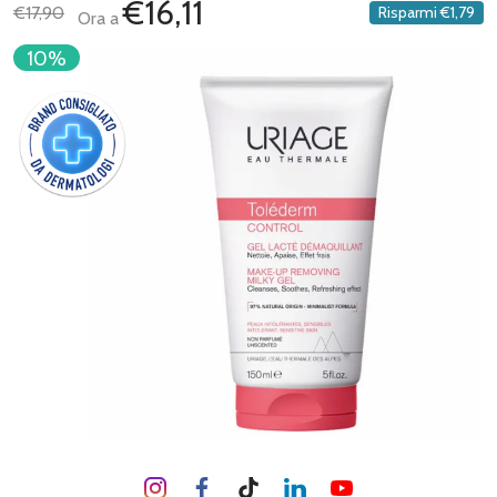
€16,11
€17,90
Risparmi
€1,79
Ora a
10%