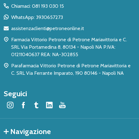
del
Chiamaci: 081 193 030 15
piè
WhatsApp: 3930657273
di
assistenzaclienti@petroneonline.it
pagina
Farmacia Vittorio Petrone di Petrone Mariavittoria e C.
SRL Via Portamedina 8, 80134 - Napoli NA P.IVA:
01211040637 REA: NA-302855
Parafarmacia Vittorio Petrone di Petrone Mariavittoria e
C. SRL Via Ferrante Imparato, 190 80146 - Napoli NA
Seguici
Navigazione