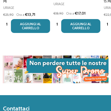
Ml
15 Ml
URIAGE
URIAGE
URI
€17,01
€18,90
Ora a
€13,71
€25,90
Ora a
€22,
Quantità:
Quantità:
Quan
AGGIUNGI AL
AGGIUNGI AL
CARRELLO
CARRELLO
Inizio
Contattaci